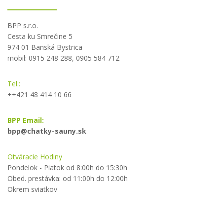
BPP s.r.o.
Cesta ku Smrečine 5
974 01 Banská Bystrica
mobil: 0915 248 288, 0905 584 712
Tel.:
++421 48 414 10 66
BPP Email:
bpp@chatky-sauny.sk
Otváracie Hodiny
Pondelok - Piatok od 8:00h do 15:30h
Obed. prestávka: od 11:00h do 12:00h
Okrem sviatkov