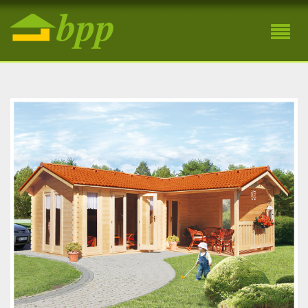
Víkendová drevená chatka Carmen