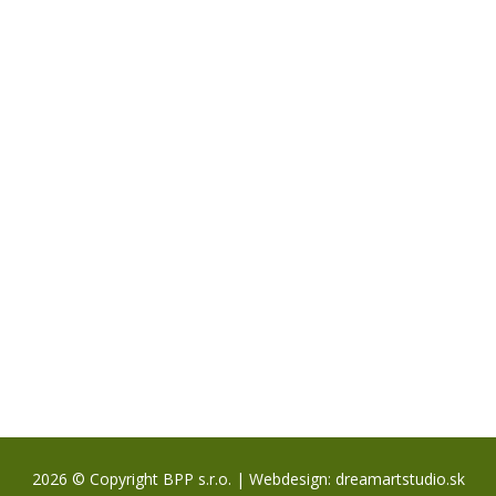
2026 © Copyright BPP s.r.o. | Webdesign:
dreamartstudio.sk