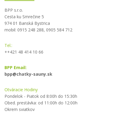
BPP s.r.o.
Cesta ku Smrečine 5
974 01 Banská Bystrica
mobil: 0915 248 288, 0905 584 712
Tel.:
++421 48 414 10 66
BPP Email:
bpp@chatky-sauny.sk
Otváracie Hodiny
Pondelok - Piatok od 8:00h do 15:30h
Obed. prestávka: od 11:00h do 12:00h
Okrem sviatkov