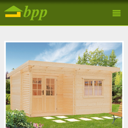
Víkendová drevená chatka Viola