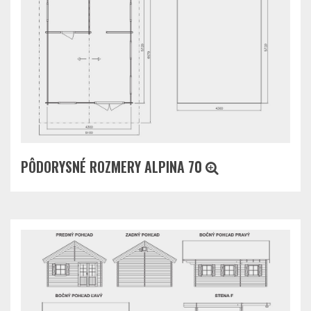
PÔDORYSNÉ ROZMERY ALPINA 70