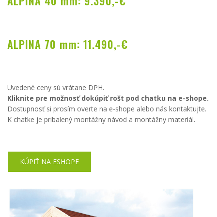
ALPINA 40 mm: 9.390,-€
ALPINA 70 mm: 11.490,-€
Uvedené ceny sú vrátane DPH.
Kliknite pre možnosť dokúpiť rošt pod chatku na e-shope.
Dostupnosť si prosím overte na e-shope alebo nás kontaktujte.
K chatke je pribalený montážny návod a montážny materiál.
KÚPIŤ NA ESHOPE