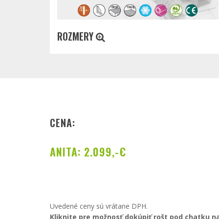
ROZMERY
CENA:
ANITA: 2.099,-€
Uvedené ceny sú vrátane DPH.
Kliknite pre možnosť dokúpiť rošt pod chatku n