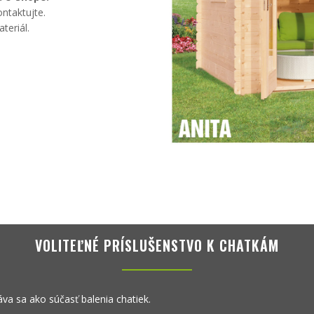
ntaktujte.
teriál.
VOLITEĽNÉ PRÍSLUŠENSTVO K CHATKÁM
a sa ako súčasť balenia chatiek.