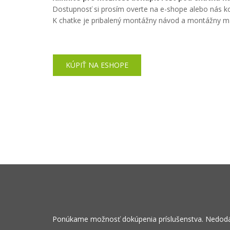
Dostupnosť si prosím overte na e-shope alebo nás ko
K chatke je pribalený montážny návod a montážny ma
KÚPIŤ NA ESHOPE
Ponúkame možnosť dokúpenia príslušenstva. Nedodáv