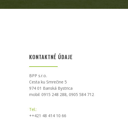
KONTAKTNÉ ÚDAJE
BPP s.r.o.
Cesta ku Smrečine 5
974 01 Banská Bystrica
mobil: 0915 248 288, 0905 584 712
Tel.:
++421 48 414 10 66