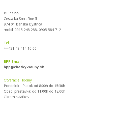
BPP s.r.o.
Cesta ku Smrečine 5
974 01 Banská Bystrica
mobil: 0915 248 288, 0905 584 712
Tel.:
++421 48 414 10 66
BPP Email:
bpp@chatky-sauny.sk
Otváracie Hodiny
Pondelok - Piatok od 8:00h do 15:30h
Obed. prestávka: od 11:00h do 12:00h
Okrem sviatkov