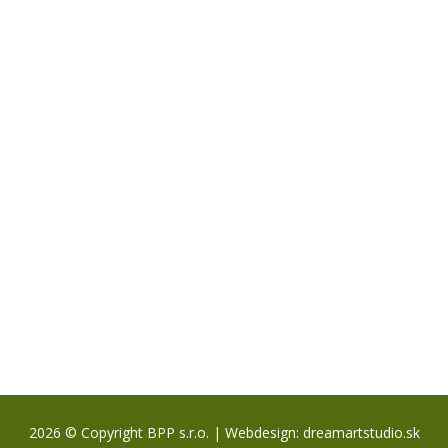
2026 © Copyright BPP s.r.o. | Webdesign:
dreamartstudio.sk