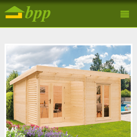
Záhradná drevená chatka Viola A