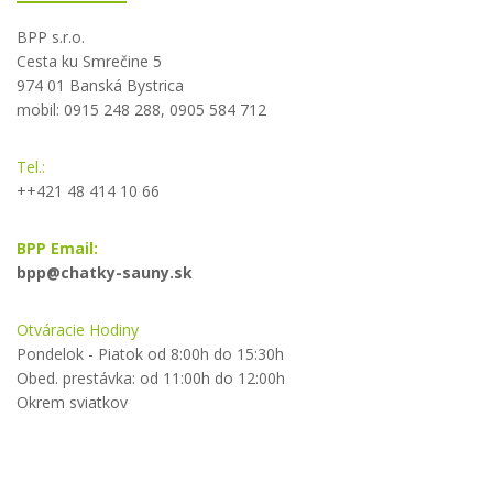
BPP s.r.o.
Cesta ku Smrečine 5
974 01 Banská Bystrica
mobil: 0915 248 288, 0905 584 712
Tel.:
++421 48 414 10 66
BPP Email:
bpp@chatky-sauny.sk
Otváracie Hodiny
Pondelok - Piatok od 8:00h do 15:30h
Obed. prestávka: od 11:00h do 12:00h
Okrem sviatkov