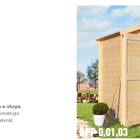
a e-shope.
ntaktujte.
teriál.