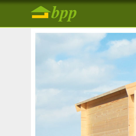
Záhradný drevený domček na náradi