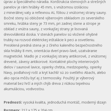
úprav a špeciálneho náradia. Konštrukcia stenových a strešných
panelov je rám hrúbky 45 mm, s vnútornou izoláciou
z minerálnej vaty a reflexnou AL fóliou z vnútornej strany sauny.
Bočné steny sú obložené výberovým obkladom zo severského
smreku, hrúbka steny je 73 mm, pri zadnej stene a strope je
obklad z vnútra sauny, z vonkajšej strany je lisovaná
drevovláknitá doska. V stenách panelov sú vložené ohybné
trubky na rozvod elektrickej inštalácie k peci a osvetleniu.
Presklená predná stena je z číreho kaleného bezpečnostného
skla hrúbky 8 mm, orientácia dverí pravo-ľavé, uzatváranie
magnetické. Madlo je z vonkajšej strany antikorové, z vnútornej
drevené, závesy antikorové. Kontaktné plochy interierových
dielov / saunové lavice, opierky chrbta, medziopierky, opierky
hlavy, podlahový rošt a kryt kachlí/ sú zo svetlého Abachi, alebo
ako opcia môžu byť aj z termoosiky. Použitý je výberový
material bez hrčí a iných chýb dreva z nízkou tepelnou
akumuláciou, vodivosťou.
Prednosti:
vysoká kvalita, jednoduchá montáž, moderný dizajn
Rozmery:
212 x 175 x 204 cm