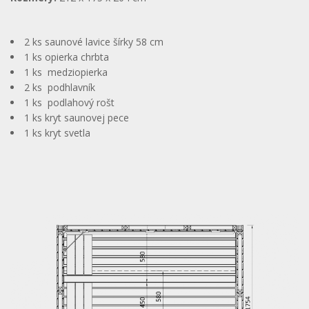
2 ks saunové lavice šírky 58 cm
1 ks opierka chrbta
1 ks medziopierka
2 ks podhlavník
1 ks podlahový rošt
1 ks kryt saunovej pece
1 ks kryt svetla