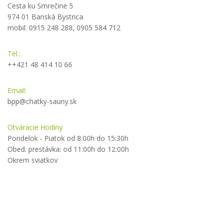
Cesta ku Smrečine 5
974 01 Banská Bystrica
mobil: 0915 248 288, 0905 584 712
Tel.:
++421 48 414 10 66
Email:
bpp@chatky-sauny.sk
Otváracie Hodiny
Pondelok - Piatok od 8:00h do 15:30h
Obed. prestávka: od 11:00h do 12:00h
Okrem sviatkov