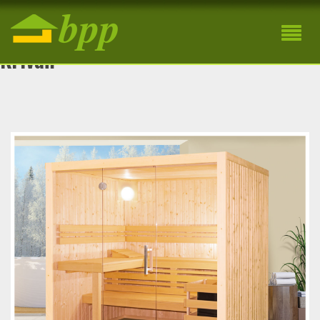
Drevená interiérová fínska sauna
Kriváň