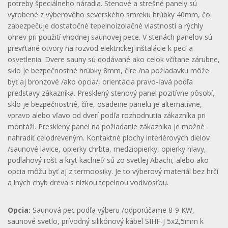
potreby špeciálneho náradia. Stenové a strešné panely sú
vyrobené z výberového severského smreku hrúbky 40mm, čo
zabezpečuje dostatočné tepelnoizolačné vlastnosti a rýchly
ohrev pri použití vhodnej saunovej pece. V stenách panelov sú
prevŕtané otvory na rozvod elektrickej inštalácie k peci a
osvetlenia. Dvere sauny sú dodávané ako celok včítane zárubne,
sklo je bezpečnostné hrúbky 8mm, číre /na požiadavku môže
byť aj bronzové /ako opcia/, orientácia pravo-ľavá podľa
predstavy zákazníka. Presklený stenový panel pozitívne pôsobí,
sklo je bezpečnostné, číre, osadenie panelu je alternatívne,
vpravo alebo vľavo od dverí podľa rozhodnutia zákazníka pri
montáži. Presklený panel na požiadanie zákazníka je možné
nahradiť celodreveným. Kontaktné plochy interiérových dielov
/saunové lavice, opierky chrbta, medziopierky, opierky hlavy,
podlahový rošt a kryt kachieľ/ sú zo svetlej Abachi, alebo ako
opcia môžu byť aj z termoosiky. Je to výberový materiál bez hrčí
a iných chýb dreva s nízkou tepelnou vodivosťou.
Opcia:
Saunová pec podľa výberu /odporúčame 8-9 KW,
saunové svetlo, prívodný silikónový kábel SIHF-J 5x2,5mm k