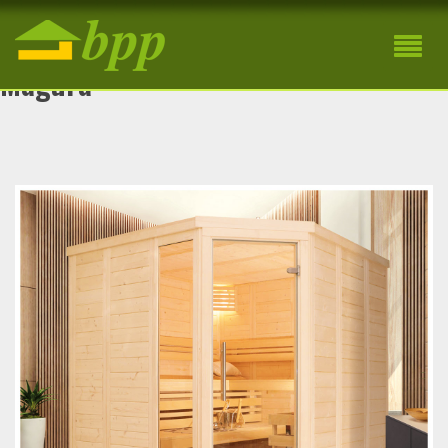
Drevená interiérová fínska sauna
Magura