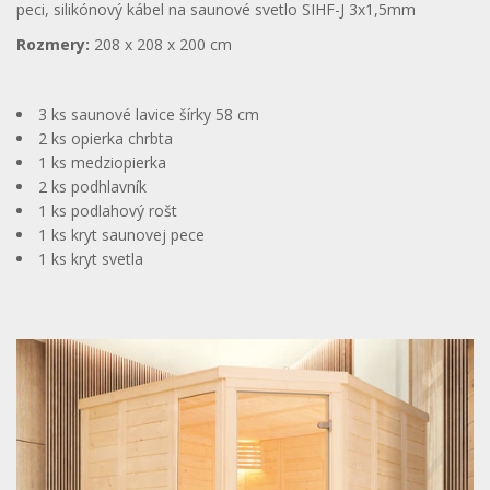
peci, silikónový kábel na saunové svetlo SIHF-J 3x1,5mm
Rozmery:
208 x 208 x 200 cm
3 ks saunové lavice šírky 58 cm
2 ks opierka chrbta
1 ks medziopierka
2 ks podhlavník
1 ks podlahový rošt
1 ks kryt saunovej pece
1 ks kryt svetla