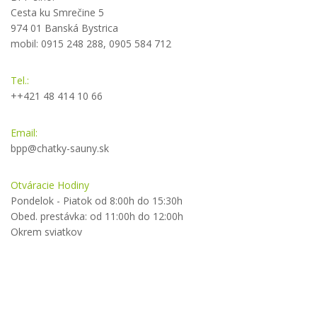
Cesta ku Smrečine 5
974 01 Banská Bystrica
mobil: 0915 248 288, 0905 584 712
Tel.:
++421 48 414 10 66
Email:
bpp@chatky-sauny.sk
Otváracie Hodiny
Pondelok - Piatok od 8:00h do 15:30h
Obed. prestávka: od 11:00h do 12:00h
Okrem sviatkov