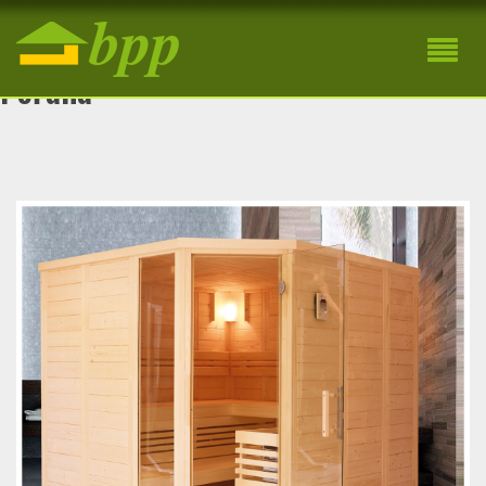
Drevená interiérová fínska sauna
Poľana