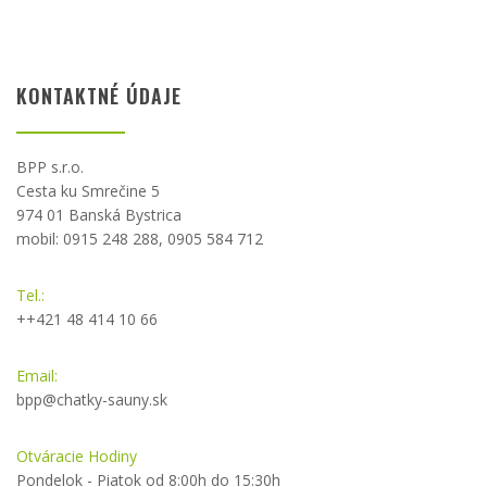
KONTAKTNÉ ÚDAJE
BPP s.r.o.
Cesta ku Smrečine 5
974 01 Banská Bystrica
mobil: 0915 248 288, 0905 584 712
Tel.:
++421 48 414 10 66
Email:
bpp@chatky-sauny.sk
Otváracie Hodiny
Pondelok - Piatok od 8:00h do 15:30h