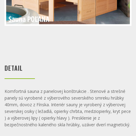
DETAIL
Komfortná sauna z panelovej konštrukcie . Stenové a strešné
panely sú vyrobené z výberového severského smreku hrúbky
40mm, dovoz z Fínska. Interiér sauny je vyrobený z výberovej
severskej osiky ( ležadlá, opierky chrbta, medziopierky, kryt pece
) a výberovej lipy ( opierky hlavy ). Presklenie je z
bezpečnostného kaleného skla hrúbky, uzáver dverí magnetický.